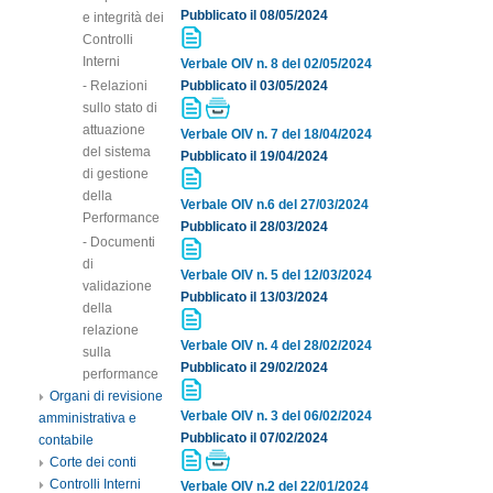
Pubblicato il 08/05/2024
e integrità dei
Controlli
Interni
Verbale OIV n. 8 del 02/05/2024
- Relazioni
Pubblicato il 03/05/2024
sullo stato di
attuazione
Verbale OIV n. 7 del 18/04/2024
del sistema
Pubblicato il 19/04/2024
di gestione
della
Verbale OIV n.6 del 27/03/2024
Performance
Pubblicato il 28/03/2024
- Documenti
di
Verbale OIV n. 5 del 12/03/2024
validazione
Pubblicato il 13/03/2024
della
relazione
Verbale OIV n. 4 del 28/02/2024
sulla
Pubblicato il 29/02/2024
performance
Organi di revisione
Verbale OIV n. 3 del 06/02/2024
amministrativa e
Pubblicato il 07/02/2024
contabile
Corte dei conti
Controlli Interni
Verbale OIV n.2 del 22/01/2024