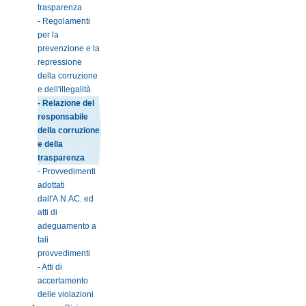
trasparenza
- Regolamenti
per la
prevenzione e la
repressione
della corruzione
e dell'illegalità
- Relazione del
responsabile
della corruzione
e della
trasparenza
- Provvedimenti
adottati
dall'A.N.AC. ed
atti di
adeguamento a
tali
provvedimenti
- Atti di
accertamento
delle violazioni