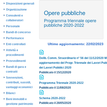
Disposizioni generali
Organizzazione
Opere pubbliche
Consulenti e
Programma triennale opere
collaboratori
pubbliche 2020-2022
Personale
Bandi di concorso
Performance
Ultimo aggiornamento: 22/02/2023
Enti controllati
Attività e
procedimenti
Delib. Comm. Straordinario n° 56 del 11/12/2020 
Provvedimenti
aggiornamento del Progr. Triennale dei Lavori Pub
Bandi di gara e
dei Lavori Pubblici 2020
contratti
Pubblicato il 15/12/2020
Sovvenzioni,
contributi, sussidi,
Programma Triennale 2020-2022
vantaggi economici
Pubblicato il 11/08/2020
Bilanci
Schema 2020-2022
Beni immobili e
Pubblicato il 28/05/2020
gestione patrimonio